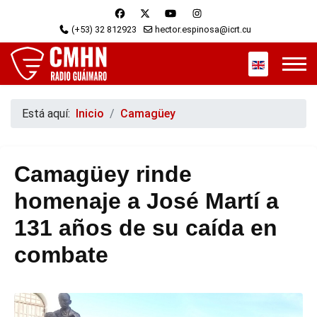
(+53) 32 812923
hector.espinosa@icrt.cu
Seleccione s
Está aquí:
Inicio
Camagüey
Camagüey rinde
homenaje a José Martí a
131 años de su caída en
combate