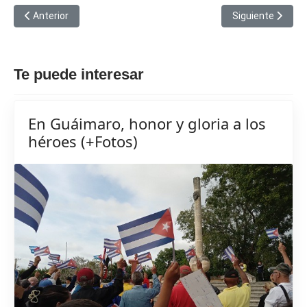
Artículo anterior: En ejecución parque solar en Camagüey para a
Artículo siguien
Anterior
Siguiente
Te puede interesar
En Guáimaro, honor y gloria a los
héroes (+Fotos)