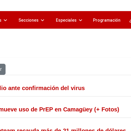
s
Secciones
Especiales
Programación
r
io ante confirmación del virus
mueve uso de PrEP en Camagüey (+ Fotos)
tnam recauda más de 21 millones de dólares