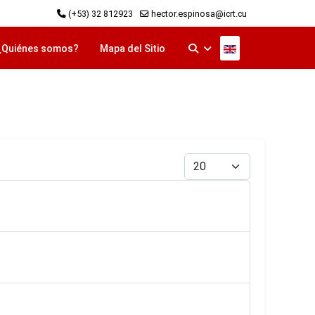
(+53) 32 812923
hector.espinosa@icrt.cu
Seleccione su idi
¿Quiénes somos?
Mapa del Sitio
Cantidad