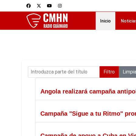
Inicio
Noticia
Introduzca parte del título
Filtro
Limpia
Angola realizará campaña antipol
Campaña "Sigue a tu Ritmo" pro
Campaña de apoyo a Cuba en Vie