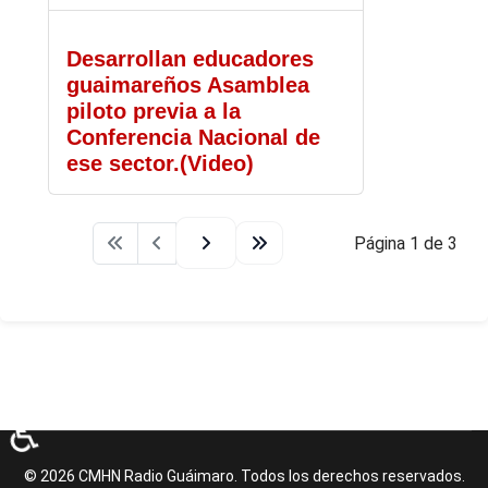
Desarrollan educadores
guaimareños Asamblea
piloto previa a la
Conferencia Nacional de
ese sector.(Video)
Página 1 de 3
♿
© 2026 CMHN Radio Guáimaro. Todos los derechos reservados.