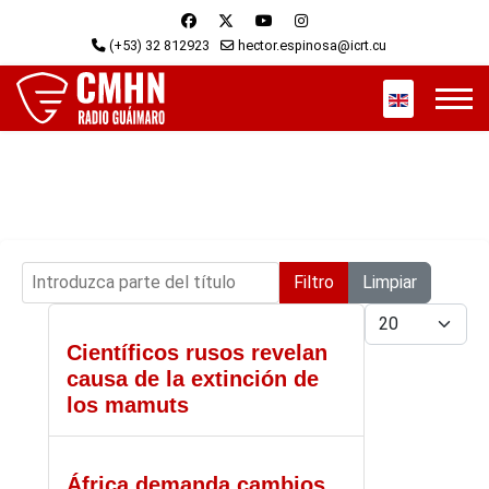
(+53) 32 812923
hector.espinosa@icrt.cu
Seleccione s
Introduzca parte del título
Filtro
Limpiar
Cantidad
Científicos rusos revelan
causa de la extinción de
los mamuts
África demanda cambios