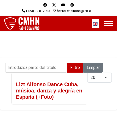
(+53) 32 812923
hector.espinosa@icrt.cu
Seleccione s
Introduzca parte del título
Filtro
Limpiar
Cantidad
Lizt Alfonso Dance Cuba,
música, danza y alegría en
España (+Foto)