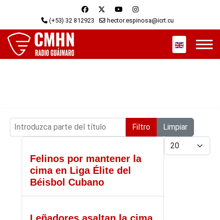
(+53) 32 812923
hector.espinosa@icrt.cu
Seleccione s
Introduzca parte del título
Filtro
Limpiar
Cantidad
Felinos por mantener la
cima en Liga Élite del
Béisbol Cubano
Leñadores asaltan la cima