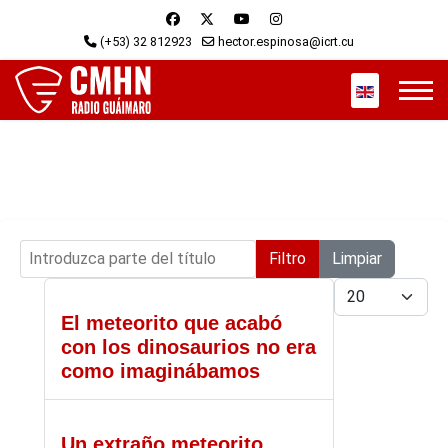
(+53) 32 812923
hector.espinosa@icrt.cu
Seleccione s
Introduzca parte del título
Filtro
Limpiar
Cantidad
El meteorito que acabó
con los dinosaurios no era
como imaginábamos
Un extraño meteorito