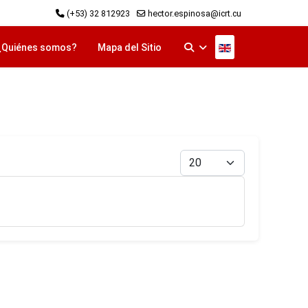
(+53) 32 812923
hector.espinosa@icrt.cu
Seleccione su idi
¿Quiénes somos?
Mapa del Sitio
Cantidad