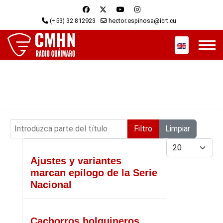
(+53) 32 812923
hector.espinosa@icrt.cu
Seleccione s
Introduzca parte del título
Filtro
Limpiar
Cantidad
Ajustes y variantes
marcan epílogo de la Serie
Nacional
Cachorros holguineros