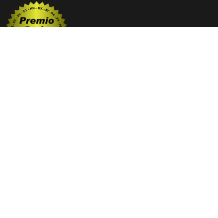
Web premiada con el Premio Internacional OX
2025 y 2026
NOTICIAS
Guáimaro
Camagüey
Cuba
El Mundo
Deportes
Cultura