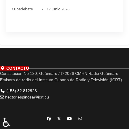
Cubadebate
17 Junio 2026
CONTACTO
Constitución No 120, Guáimaro / © 2026 CMHN Radio Guáimaro.
Emisora de radio del Instituto Cubano de Radio y Televisión (ICRT).
(+53) 32 812923
hector.espinosa@icrt.cu
♿