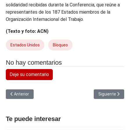
solidaridad recibidas durante la Conferencia, que reúne a
representantes de los 187 Estados miembros de la
Organización Internacional del Trabajo.
(Texto y foto: ACN)
Estados Unidos
Bloqueo
No hay comentarios
Deje su comentario
Artículo anterior: Médicos brasileños formados en Cuba destac
Artículo siguient
Anterior
Siguiente
Te puede interesar