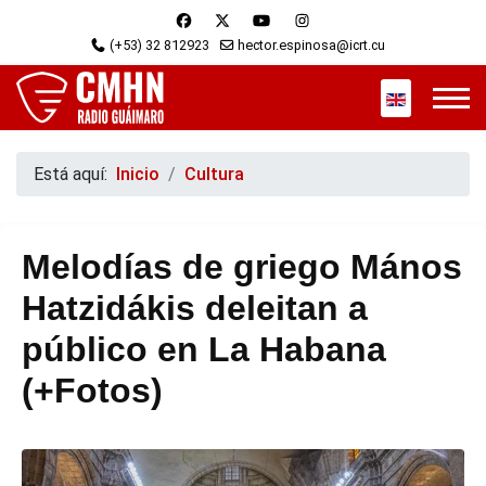
(+53) 32 812923
hector.espinosa@icrt.cu
Seleccione s
Está aquí:
Inicio
Cultura
Melodías de griego Mános
Hatzidákis deleitan a
público en La Habana
(+Fotos)