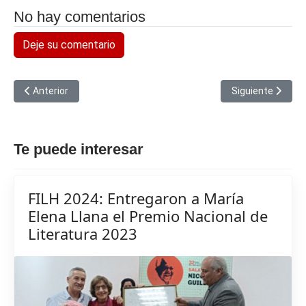
No hay comentarios
Deje su comentario
Artículo anterior: Un puente musical se acerca a La Habana
Artículo siguient
Anterior
Siguiente
Te puede interesar
FILH 2024: Entregaron a María
Elena Llana el Premio Nacional de
Literatura 2023