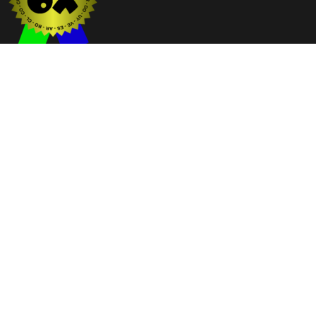
Web premiada con el Premio Internacional OX
2025 y 2026
NOTICIAS
Guáimaro
Camagüey
Cuba
El Mundo
Deportes
Cultura
Medio Ambiente