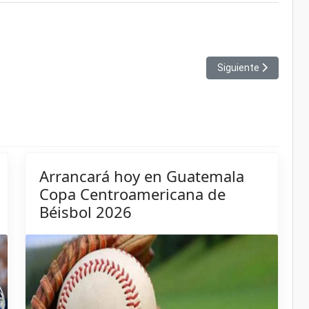
ndial de voleibol de playa
Artículo siguiente: C
Siguiente
Arrancará hoy en Guatemala
Copa Centroamericana de
Béisbol 2026