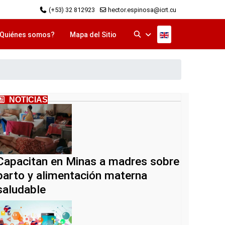
(+53) 32 812923
hector.espinosa@icrt.cu
Seleccione su idi
Quiénes somos?
Mapa del Sitio
NOTICIAS
Capacitan en Minas a madres sobre
parto y alimentación materna
saludable