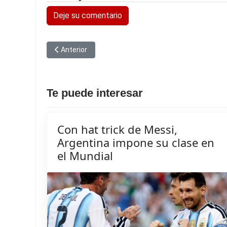
Deje su comentario
Artículo anterior: Brasil mantiene protagonismo en mu
Anterior
Te puede interesar
Con hat trick de Messi,
Argentina impone su clase en
el Mundial