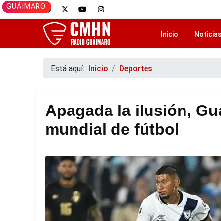
CAMAGÜEY
GUÁIMARO
GUÁIMARO
CAMAGÜEY
GUÁIMARO
Inicio
Noticia
Está aquí:
Inicio
Deportes
Apagada la ilusión, Gu
mundial de fútbol