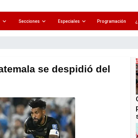
s
Secciones
Especiales
Programación
¿
atemala se despidió del