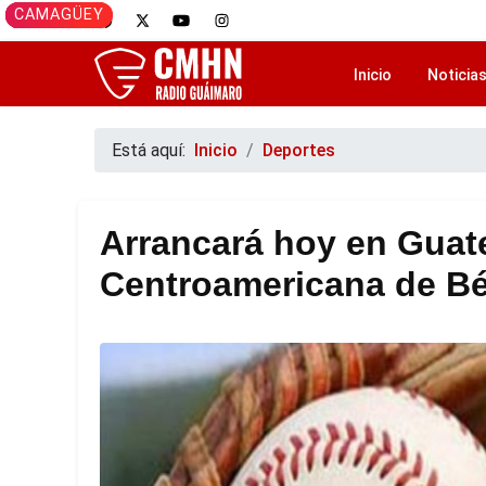
GUÁIMARO
CAMAGÜEY
GUÁIMARO
GUÁIMARO
CAMAGÜEY
Inicio
Noticia
Está aquí:
Inicio
Deportes
Arrancará hoy en Gua
Centroamericana de Bé