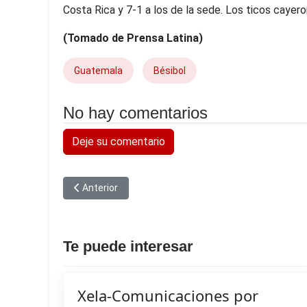
Costa Rica y 7-1 a los de la sede. Los ticos cayero
(Tomado de Prensa Latina)
Guatemala
Bésibol
No hay comentarios
Deje su comentario
Artículo anterior: Alemania goleó a Curazao en su deb
Anterior
Te puede interesar
Xela-Comunicaciones por