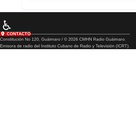
♿
CONTACTO
Constitución No 120, Guáimaro / © 2026 CMHN Radio Guáimaro.
Emisora de radio del Instituto Cubano de Radio y Televisión (ICRT).
(+53) 32 812923
hector.espinosa@icrt.cu