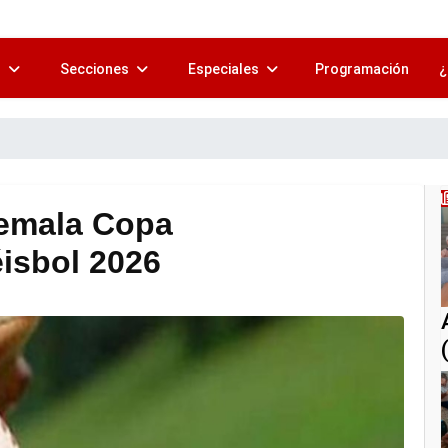
s
Secciones
Especiales
Programación
¿
temala Copa
isbol 2026