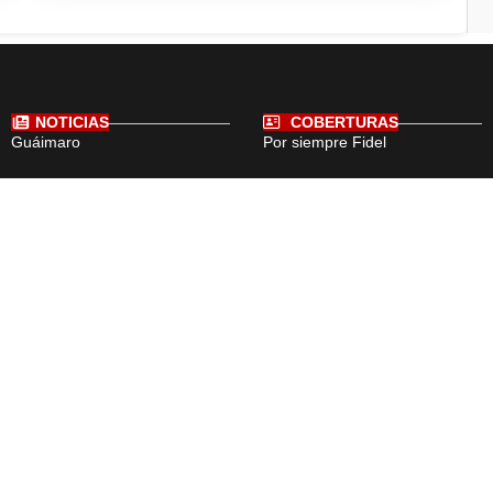
NOTICIAS
COBERTURAS
Guáimaro
Por siempre Fidel
Camagüey
Cuba
El Mundo
Deportes
Cultura
Medio Ambiente
Ciencia
Tecnología