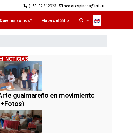
(+53) 32 812923
hector.espinosa@icrt.cu
Seleccione su idi
Quiénes somos?
Mapa del Sitio
NOTICIAS
Arte guaimareño en movimiento
(+Fotos)