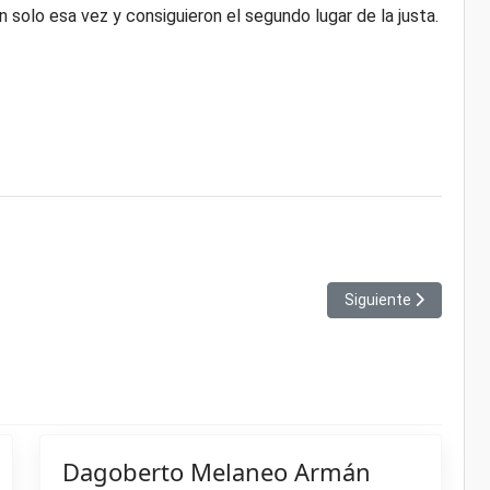
n solo esa vez y consiguieron el segundo lugar de la justa.
ut en el mundial de fútbol
Artículo siguiente: 
Siguiente
Dagoberto Melaneo Armán