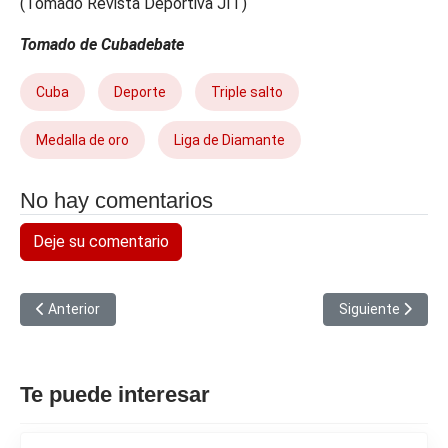
(Tomado Revista Deportiva JIT)
Tomado de Cubadebate
Cuba
Deporte
Triple salto
Medalla de oro
Liga de Diamante
No hay comentarios
Deje su comentario
Artículo anterior: Veteranos darán brillo a Serie Nacional
Artículo siguient
Anterior
Siguiente
Te puede interesar