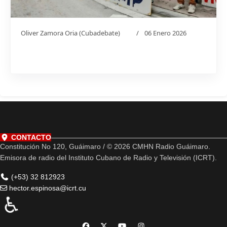
Oliver Zamora Oria (Cubadebate)
06 Enero 2026
CONTACTO
Constitución No 120, Guáimaro / © 2026 CMHN Radio Guáimaro.
Emisora de radio del Instituto Cubano de Radio y Televisión (ICRT).
(+53) 32 812923
hector.espinosa@icrt.cu
♿