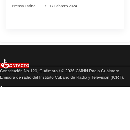
Prensa Latina
17 Febrero 2024
♿
CONTACTO
Constitución No 120, Guáimaro / © 2026 CMHN Radio Guáimaro.
Emisora de radio del Instituto Cubano de Radio y Televisión (ICRT).
(+53) 32 812923
hector.espinosa@icrt.cu