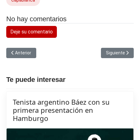
Capablanca
No hay comentarios
Deje su comentario
Artículo anterior: Francia pedirá apoyo de China para tregua olí
Artículo siguien
Anterior
Siguiente
Te puede interesar
Tenista argentino Báez con su
primera presentación en
Hamburgo