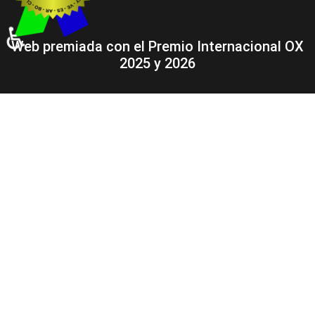
♿
Web premiada con el Premio Internacional OX
2025 y 2026
NOTICIAS
Guáimaro
Camagüey
Cuba
El Mundo
Deportes
Cultura
Medio Ambiente
Ciencia