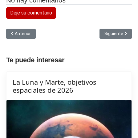
No hay comentarios
Deje su comentario
Artículo anterior: Educación accesible e inclusiva es posible
Artículo siguien
Anterior
Siguiente
Te puede interesar
La Luna y Marte, objetivos
espaciales de 2026