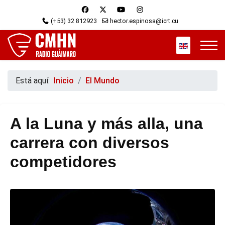
(+53) 32 812923
hector.espinosa@icrt.cu
Seleccione s
Está aquí:
Inicio
El Mundo
A la Luna y más alla, una
carrera con diversos
competidores