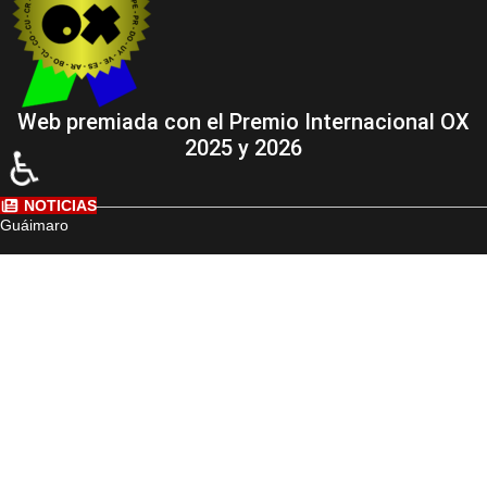
Web premiada con el Premio Internacional OX
2025 y 2026
♿
NOTICIAS
Guáimaro
Camagüey
Cuba
El Mundo
Deportes
Cultura
Medio Ambiente