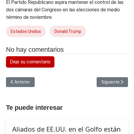
El Partido Republicano aspira mantener el control de las
dos cámaras del Congreso en las elecciones de medio
término de noviembre.
Estados Unidos
Donald Trump
No hay comentarios
Deje su comentario
Artículo anterior: Seguiremos denunciando, de la manera más fi
Artículo siguient
Anterior
Siguiente
Te puede interesar
Aliados de EE.UU. en el Golfo están