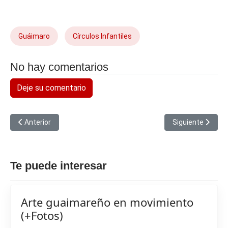
Guáimaro
Círculos Infantiles
No hay comentarios
Deje su comentario
Artículo anterior: La luz de Mayo es metáfora de conciencia
Artículo siguiente
Anterior
Siguiente
Te puede interesar
Arte guaimareño en movimiento
(+Fotos)