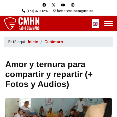
(+53) 32 812923
hector.espinosa@icrt.cu
Seleccione s
Está aquí:
Inicio
Guáimaro
Amor y ternura para
compartir y repartir (+
Fotos y Audios)