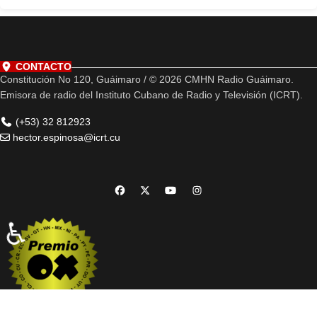
CONTACTO
Constitución No 120, Guáimaro / © 2026 CMHN Radio Guáimaro.
Emisora de radio del Instituto Cubano de Radio y Televisión (ICRT).
(+53) 32 812923
hector.espinosa@icrt.cu
♿