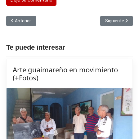
Artículo anterior: Aseguran en Guáimaro correcta aplicación de
Artículo siguien
Anterior
Siguiente
Te puede interesar
Arte guaimareño en movimiento
(+Fotos)