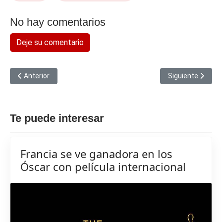
No hay comentarios
Deje su comentario
Artículo anterior: Escudo de plasma protegerá a la Tierra de to
Artículo siguien
Anterior
Siguiente
Te puede interesar
Francia se ve ganadora en los
Óscar con película internacional