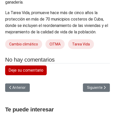
ganadería.
La Tarea Vida, promueve hace más de cinco años la
protección en más de 70 municipios costeros de Cuba,
donde se incluyen el reordenamiento de las viviendas y el
mejoramiento de la calidad de vida de la población.
Cambio climático
CITMA
Tarea Vida
No hay comentarios
Deje su comentario
Artículo anterior: Un manglar que vuelve a la vida
Artículo siguient
Anterior
Siguiente
Te puede interesar