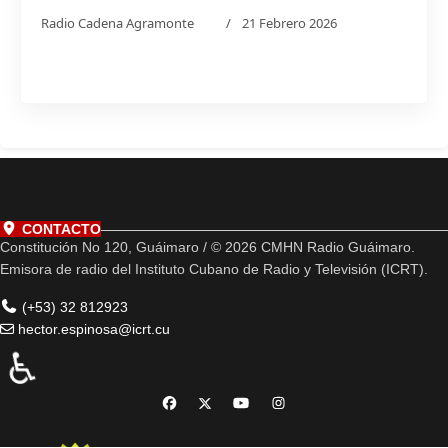
Radio Cadena Agramonte
21 Febrero 2026
CONTACTO
Constitución No 120, Guáimaro / © 2026 CMHN Radio Guáimaro.
Emisora de radio del Instituto Cubano de Radio y Televisión (ICRT).
(+53) 32 812923
hector.espinosa@icrt.cu
♿