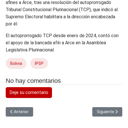
afines a Arce, tras una resolución del autoprorrogado
Tribunal Constitucional Plurinacional (TCP), que indicó al
Supremo Electoral habilitara a la dirección encabezada
por él.
El autoprorrogado TCP desde enero de 2024, contó con
el apoyo de la bancada afín a Arce en la Asamblea
Legislativa Plurinacional.
Bolivia
IPSP
No hay comentarios
Deje su comentario
Artículo anterior: Senado de EEUU, Trump y las «narcolanchas», 
Artículo siguien
Anterior
Siguiente