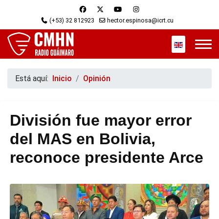
(+53) 32 812923
hector.espinosa@icrt.cu
Seleccione s
Está aquí:
Inicio
Opinión
División fue mayor error
del MAS en Bolivia,
reconoce presidente Arce