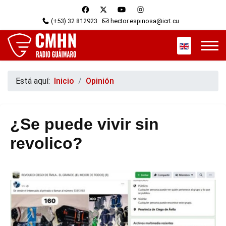
(+53) 32 812923
hector.espinosa@icrt.cu
Seleccione s
Está aquí:
Inicio
Opinión
¿Se puede vivir sin
revolico?