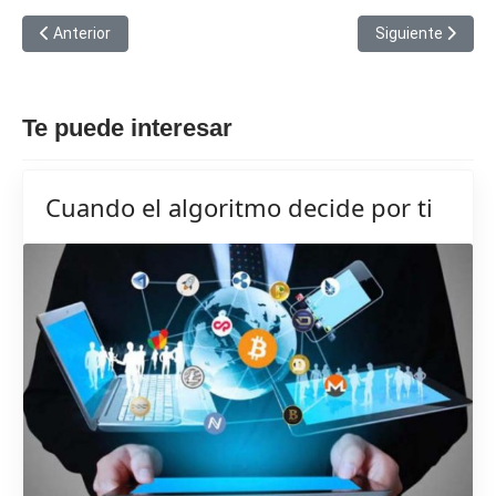
Artículo anterior: En el orgullo de ser cubano nos va la vida
Artículo siguient
Anterior
Siguiente
Te puede interesar
Cuando el algoritmo decide por ti