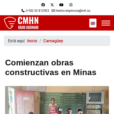
(+53) 32 812923
hector.espinosa@icrt.cu
Seleccione s
Está aquí:
Inicio
Camagüey
Comienzan obras
constructivas en Minas