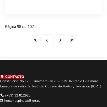
Página 98 de 107
CONTACTO
Constitución No 120, Guáimaro / © 2026 CMHN Radio Guáimaro.
Emisora de radio del Instituto Cubano de Radio y Televisión (ICRT).
(+53) 32 812923
hector.espinosa@icrt.cu