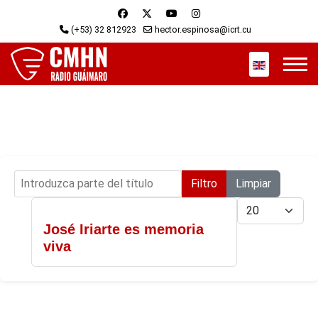
(+53) 32 812923
hector.espinosa@icrt.cu
Seleccione s
Introduzca parte del título
Filtro
Limpiar
Cantidad
José Iriarte es memoria
viva