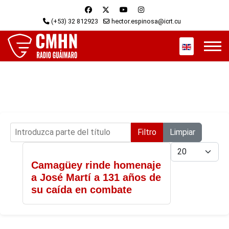
(+53) 32 812923
hector.espinosa@icrt.cu
Seleccione s
Introduzca parte del título
Filtro
Limpiar
Cantidad
Camagüey rinde homenaje
a José Martí a 131 años de
su caída en combate