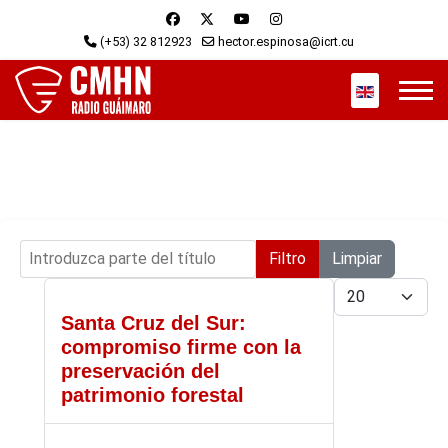
(+53) 32 812923
hector.espinosa@icrt.cu
Seleccione s
Introduzca parte del título
Filtro
Limpiar
Cantidad
Santa Cruz del Sur:
compromiso firme con la
preservación del
patrimonio forestal