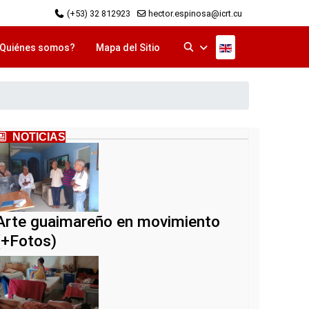
(+53) 32 812923
hector.espinosa@icrt.cu
Seleccione su idi
Quiénes somos?
Mapa del Sitio
NOTICIAS
Arte guaimareño en movimiento
(+Fotos)