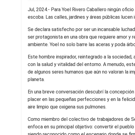
Jul, 2024.- Para Yoel Rivero Caballero ningún ofic
escoba. Las calles, jardines y áreas públicas lucen
Se declara satisfecho por ser un incansable luchad
ser protagonista en una obra que requiere amor y r
ambiente. Yoel no solo barre las aceras y poda árbo
Este hombre inspirador, reintegrado a la socieda
con la salud y vitalidad del entorno. A menudo, es
de algunos seres humanos que aún no valoran la im
planeta.
En una breve conversación descubrí la concepción 
placer en las pequeñas perfecciones y en la felici
aire limpio que oxigena sus pulmones.
Como miembro del colectivo de trabajadores de Se
enfoca en su principal objetivo: convertir el pueblo
siendo reconocido como el escenario donde se fir