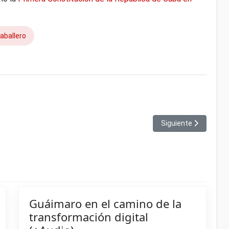
aballero
ara la vista (+ Fotos y Video)
Artículo siguiente: 
Siguiente
Guáimaro en el camino de la
transformación digital