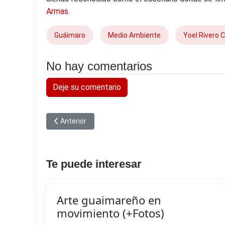
Armas
.
Guáimaro
Medio Ambiente
Yoel Rivero C
No hay comentarios
Deje su comentario
Artículo anterior: El jardín de Migdalia es un bálsamo p
Anterior
Te puede interesar
Arte guaimareño en
movimiento (+Fotos)