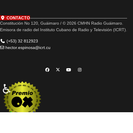
CONTACTO
Constitución No 120, Guáimaro / © 2026 CMHN Radio Guáimaro.
Emisora de radio del Instituto Cubano de Radio y Televisión (ICRT).
(+53) 32 812923
hector.espinosa@icrt.cu
♿
Web premiada con el Premio Internacional OX