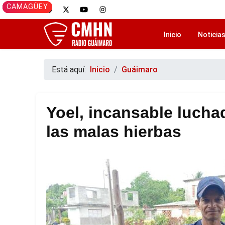
GUÁIMARO
CAMAGÜEY
GUÁIMARO
GUÁIMARO
CAMAGÜEY
Inicio
Noticia
Está aquí:
Inicio
Guáimaro
Yoel, incansable lucha
las malas hierbas