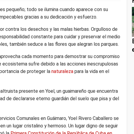
io es pequeño; todo se ilumina cuando aparece con su
 impecables gracias a su dedicación y esfuerzo.
or contra los desechos y las malas hierbas. Orgulloso de
esponsabilidad constante para cuidar y preservar el medio
les, también seduce a las flores que alegran los parques.
d, aprovecha cada momento para demostrar su compromiso
te ecosistema sufre debido a las acciones inescrupulosas
portancia de proteger la
naturaleza
para la vida en el
altruista presente en Yoel, un guaimareño que encuentra
dad de declararse eterno guardián del suelo que pisa y del
rvicios Comunales en Guáimaro, Yoel Rivero Caballero se
 en un lugar cristalino y hermoso. Un lugar digno de seguir
mó la
Primera Constitución de la República de Cuba en