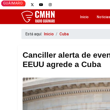
CAMAGÜEY
GUÁIMARO
GUÁIMARO
CAMAGÜEY
GUÁIMARO
Inicio
Noticia
Está aquí:
Inicio
Cuba
Canciller alerta de eve
EEUU agrede a Cuba