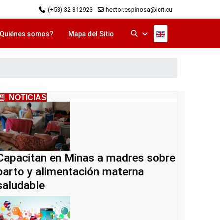
(+53) 32 812923
hector.espinosa@icrt.cu
Seleccione su idi
Quiénes somos?
Mapa del Sitio
NOTICIAS
Capacitan en Minas a madres sobre
parto y alimentación materna
saludable