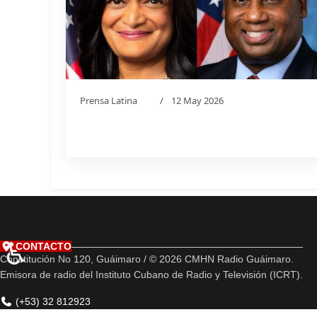
Prensa Latina
12 May 2026
♿
CONTACTO
Constitución No 120, Guáimaro / © 2026 CMHN Radio Guáimaro.
Emisora de radio del Instituto Cubano de Radio y Televisión (ICRT).
(+53) 32 812923