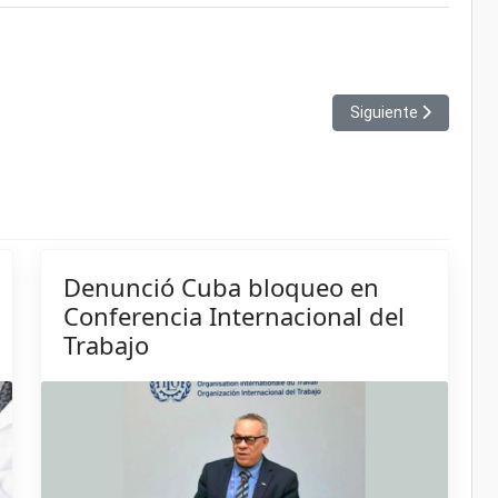
bastecimiento de combustible
Artículo siguiente: 
Siguiente
Denunció Cuba bloqueo en
Conferencia Internacional del
Trabajo