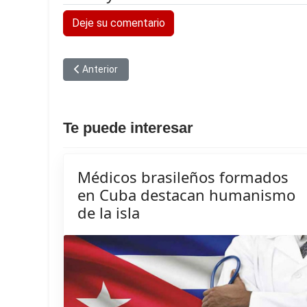
Deje su comentario
Artículo anterior: Nuevas medidas en Cuba por desa
Anterior
Te puede interesar
Médicos brasileños formados
en Cuba destacan humanismo
de la isla