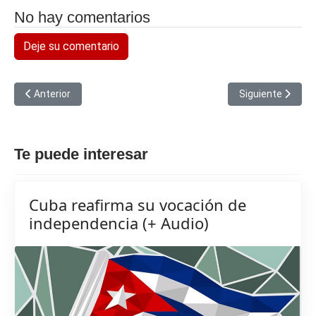
No hay comentarios
Deje su comentario
Artículo anterior: Denunció Cuba bloqueo en Conferencia Internac
Artículo siguient
Anterior
Siguiente
Te puede interesar
Cuba reafirma su vocación de
independencia (+ Audio)