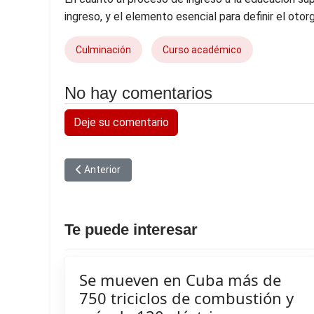
ingreso, y el elemento esencial para definir el oto
Culminación
Curso académico
No hay comentarios
Deje su comentario
Artículo anterior: Comité Manos Fuera de Cuba en EEUU
Anterior
Te puede interesar
Se mueven en Cuba más de
750 triciclos de combustión y