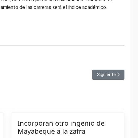
rgamiento de las carreras será el índice académico.
 ratifica solidaridad
Artículo siguiente: D
Siguiente
Incorporan otro ingenio de
Mayabeque a la zafra