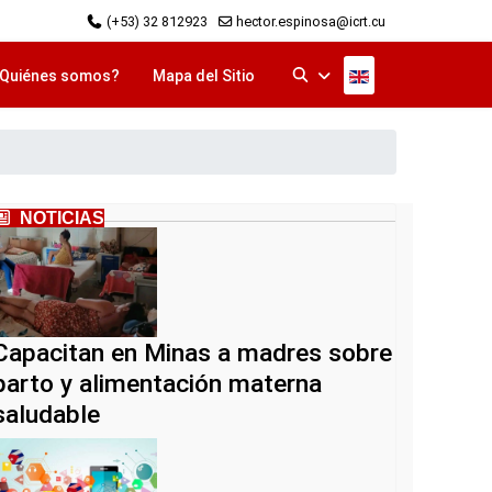
(+53) 32 812923
hector.espinosa@icrt.cu
Seleccione su idi
Quiénes somos?
Mapa del Sitio
NOTICIAS
Capacitan en Minas a madres sobre
parto y alimentación materna
saludable