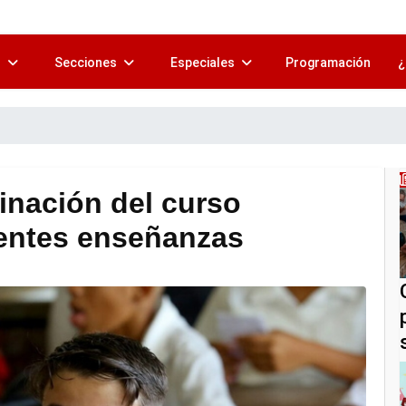
s
Secciones
Especiales
Programación
¿
inación del curso
rentes enseñanzas