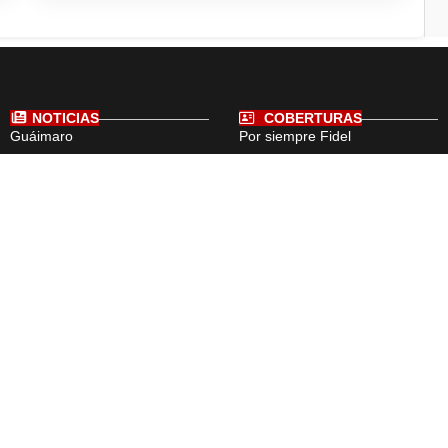
NOTICIAS
COBERTURAS
Guáimaro
Por siempre Fidel
Camagüey
Cuba
El Mundo
Deportes
Cultura
Medio Ambiente
Ciencia
Tecnología