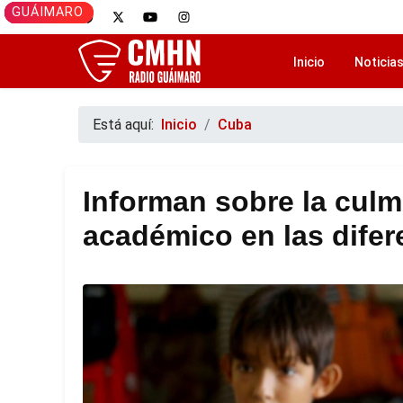
CAMAGÜEY
GUÁIMARO
GUÁIMARO
CAMAGÜEY
GUÁIMARO
Inicio
Noticia
Está aquí:
Inicio
Cuba
Informan sobre la culm
académico en las dife