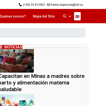
(+53) 32 812923
hector.espinosa@icrt.cu
Seleccione su idi
Quiénes somos?
Mapa del Sitio
NOTICIAS
Capacitan en Minas a madres sobre
parto y alimentación materna
saludable