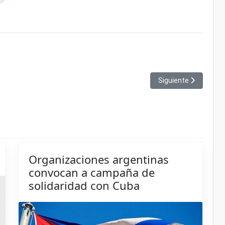
 a Estados Unidos
Artículo siguiente: 
Siguiente
Organizaciones argentinas
convocan a campaña de
solidaridad con Cuba