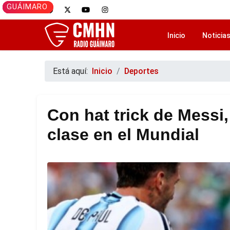
CAMAGÜEY
GUÁIMARO
GUÁIMARO
CAMAGÜEY
GUÁIMARO
Inicio
Noticia
Está aquí:
Inicio
Deportes
Con hat trick de Messi
clase en el Mundial