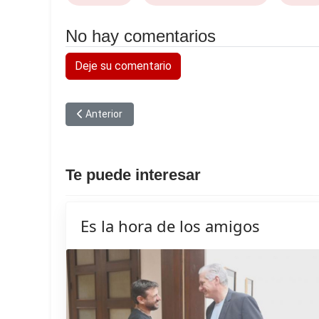
No hay comentarios
Deje su comentario
Artículo anterior: Cuba con la banda completa frente
Anterior
Te puede interesar
Es la hora de los amigos