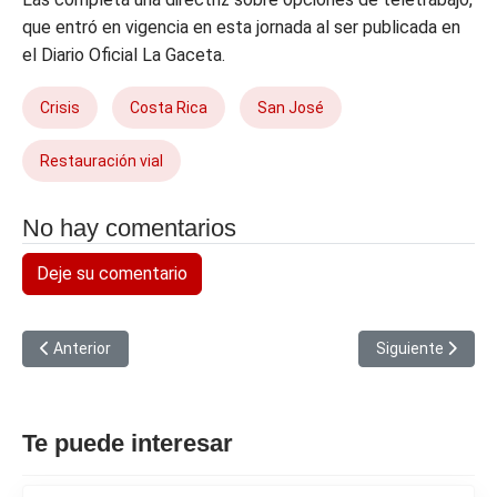
que entró en vigencia en esta jornada al ser publicada en
el Diario Oficial La Gaceta.
Crisis
Costa Rica
San José
Restauración vial
No hay comentarios
Deje su comentario
Artículo anterior: Trump entre cortes en semana noticiosa de E
Artículo siguien
Anterior
Siguiente
Te puede interesar