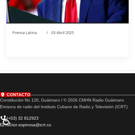
Prensa Latina
03 Abril 2025
CONTACTO
Constitución No 120, Guáimaro / © 2026 CMHN Radio Guáimaro.
Emisora de radio del Instituto Cubano de Radio y Televisión (ICRT).
♿
(+53) 32 812923
hector.espinosa@icrt.cu