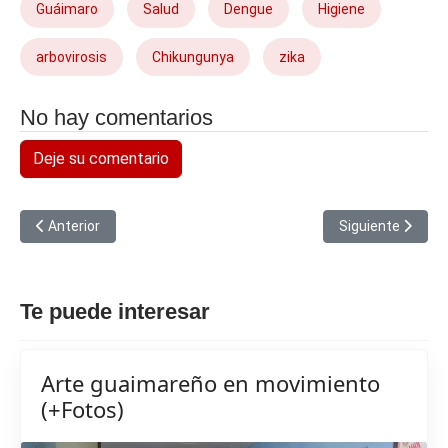
Guáimaro
Salud
Dengue
Higiene
arbovirosis
Chikungunya
zika
No hay comentarios
Deje su comentario
Artículo anterior: Desde su empeño convoca a proteger la natura
Artículo siguien
Anterior
Siguiente
Te puede interesar
Arte guaimareño en movimiento
(+Fotos)