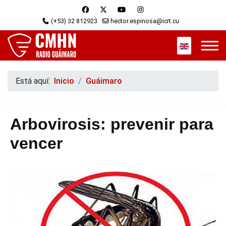
(+53) 32 812923
hector.espinosa@icrt.cu
Seleccione s
Está aquí:
Inicio
Guáimaro
Arbovirosis: prevenir para
vencer