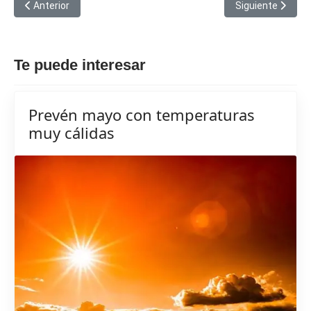
Artículo anterior: El calor enluta a Francia: Mil muertes más de l
Artículo siguien
Anterior
Siguiente
Te puede interesar
Prevén mayo con temperaturas
muy cálidas