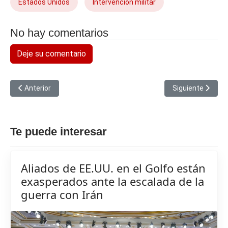
Estados Unidos
Intervención militar
No hay comentarios
Deje su comentario
Artículo anterior: Un crimen que no se olvida
Artículo siguient
Anterior
Siguiente
Te puede interesar
Aliados de EE.UU. en el Golfo están
exasperados ante la escalada de la
guerra con Irán