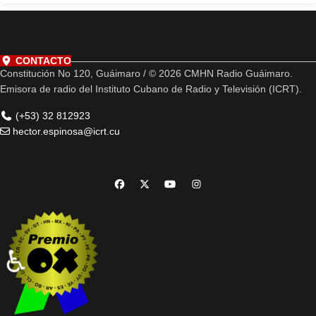
CONTACTO
Constitución No 120, Guáimaro / © 2026 CMHN Radio Guáimaro.
Emisora de radio del Instituto Cubano de Radio y Televisión (ICRT).
(+53) 32 812923
hector.espinosa@icrt.cu
♿