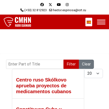
(+53) 32 812923
hector.espinosa@icrt.cu
Select your 
Enter Part of Title
Filter
Clear
Display #
Centro ruso Skólkovo
aprueba proyectos de
medicamentos cubanos