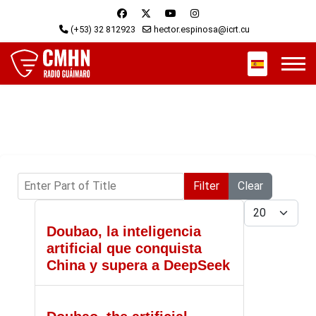
(+53) 32 812923
hector.espinosa@icrt.cu
Select your 
Enter Part of Title
Filter
Clear
Display #
Doubao, la inteligencia
artificial que conquista
China y supera a DeepSeek