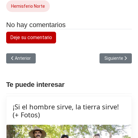
Hemisferio Norte
No hay comentarios
Deje su comentario
Artículo anterior: Estudio corrobora que robots ayudan a los niñ
Artículo siguien
Anterior
Siguiente
Te puede interesar
¡Si el hombre sirve, la tierra sirve!
(+ Fotos)