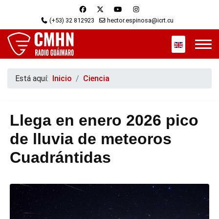
(+53) 32 812923
hector.espinosa@icrt.cu
Seleccione s
Está aquí:
Inicio
Ciencia
Llega en enero 2026 pico
de lluvia de meteoros
Cuadrántidas