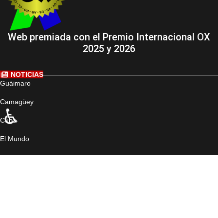
Web premiada con el Premio Internacional OX
2025 y 2026
NOTICIAS
Guáimaro
Camagüey
♿
Cuba
El Mundo
Deportes
Cultura
Medio Ambiente
Ciencia